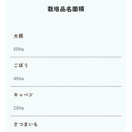
栽培品名面積
大根
60ha
ごぼう
40ha
キャベツ
20ha
さつまいも