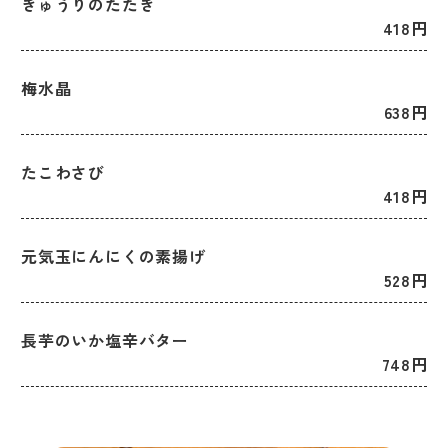
きゅうりのたたき
418円
梅水晶
638円
たこわさび
418円
元気玉にんにくの素揚げ
528円
長芋のいか塩辛バター
748円