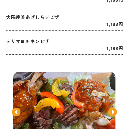
大隅産釜あげしらすピザ
1,188円
テリマヨチキンピザ
1,188円